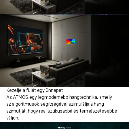
Kezelje a fülét egy ünnepet
Az ATMOS egy legmodernebb hangtechnika, amely
az algoritmusok segítségével szimulálja a hang
azimutját, hogy realisztikusabbá és természetesebbé
váljon.