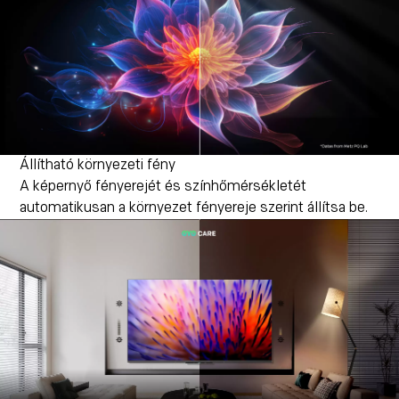
Állítható környezeti fény
A képernyő fényerejét és színhőmérsékletét
automatikusan a környezet fényereje szerint állítsa be.