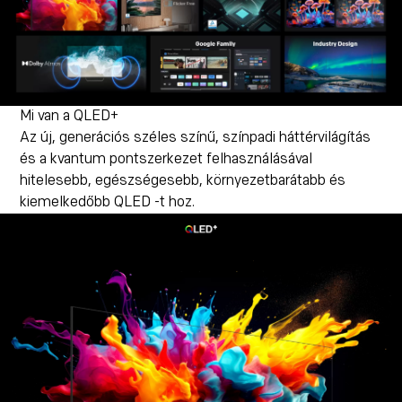
Mi van a QLED+
Az új, generációs széles színű, színpadi háttérvilágítás
és a kvantum pontszerkezet felhasználásával
hitelesebb, egészségesebb, környezetbarátabb és
kiemelkedőbb QLED -t hoz.