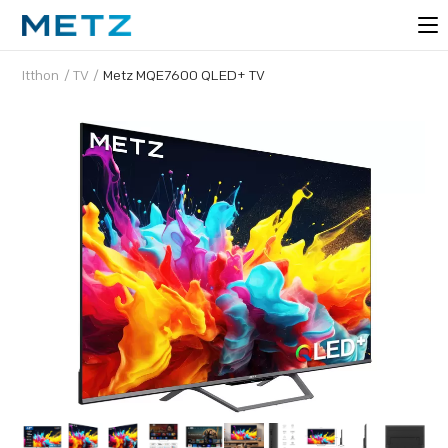
Itthon
/
TV
/
Metz MQE7600 QLED+ TV