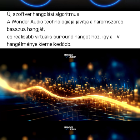
Új szoftver hangolási algoritmus
A Wonder Audio technológiája javítja a háromszoros
basszus hangját,
és reálisabb virtuális surround hangot hoz, így a TV
hangélménye kiemelkedőbb.