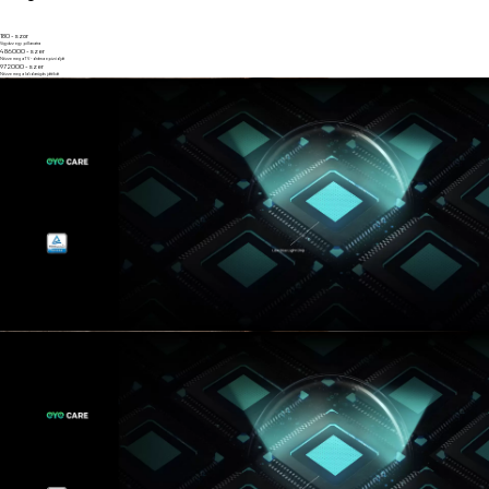
180 -szor
Vigyázz egy pillanatra
486000 -szer
Nézze meg a TV -dráma epizódját
972000 -szer
Nézze meg a labdarúgás játékát