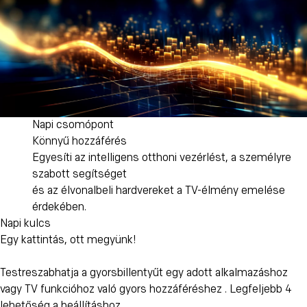
Napi csomópont
Könnyű hozzáférés
Egyesíti az intelligens otthoni vezérlést, a személyre
szabott segítséget
és az élvonalbeli hardvereket a TV-élmény emelése
érdekében.
Napi kulcs
Egy kattintás, ott megyünk!
Testreszabhatja a gyorsbillentyűt egy adott alkalmazáshoz
vagy TV funkcióhoz
való gyors hozzáféréshez .
Legfeljebb 4
lehetőség a beállításhoz.