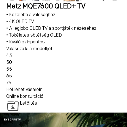
Metz MQE7600 QLED+ TV
• Közelebb a valósághoz
• 4K OLED TV
• A legjobb OLED TV a sportjáték nézéséhez
• Tökéletes sötétség OLED
• Kiváló színpontos
Válassza ki a modelljét.
43
50
55
65
75
Hol lehet vásárolni
Online konzultáció
Letöltés