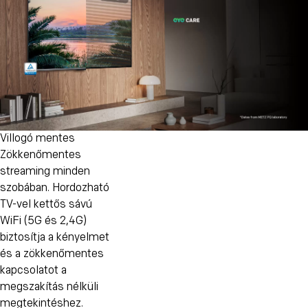
Villogó mentes
Zökkenőmentes
streaming minden
szobában. Hordozható
TV-vel kettős sávú
WiFi (5G és 2,4G)
biztosítja a kényelmet
és a zökkenőmentes
kapcsolatot a
megszakítás nélküli
megtekintéshez.