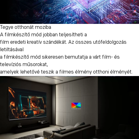
Tegye otthonát moziba
A filmkészítő mód jobban teljesítheti a
film eredeti kreatív szándékát. Az összes utófeldolgozás
letiltásával
a filmkészítő mód sikeresen bemutatja a várt film- és
televíziós műsorokat,
amelyek lehetővé teszik a filmes élmény otthoni élményét.