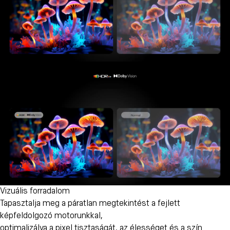
Vizuális forradalom
Tapasztalja meg a páratlan megtekintést a fejlett
képfeldolgozó motorunkkal,
optimalizálva a pixel tisztaságát, az élességet és a szín