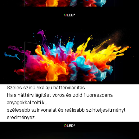
Széles színű skálájú háttérvilágítás
Ha a háttérvilágítást vörös és zöld fluoreszcens
anyagokkal tölti ki,
szélesebb színvonalat és reálisabb színteljesítményt
eredményez.