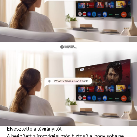
Elvesztette a távirányítót
A beépített zümmögési mód biztosítja, hogy soha ne