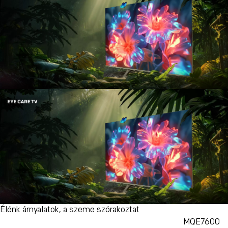
Élénk árnyalatok, a szeme szórakoztat
MQE7600