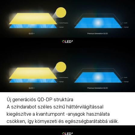
Új generációs QD-DP struktúra
A színdarabot széles színű háttérvilágítással
kiegészítve a kvantumpont -anyagok használata
csökken, így környezeti és egészségbarátabbá válik.