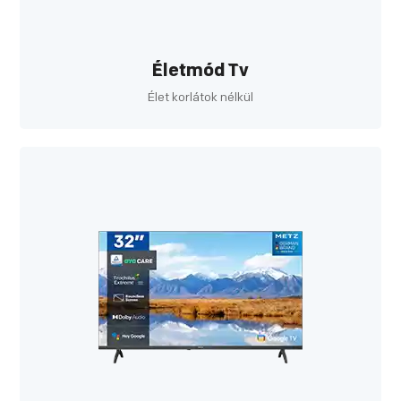
Életmód Tv
Élet korlátok nélkül