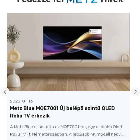
2022-01-13
Metz Blue MQE7001 Új belépő szintű QLED
Roku TV érkezik
A Metz Blue elindította az MQE7001 -et, egy olcsóbb Qled
Roku TV -t, Németországban. A legújabb 4K modell négy