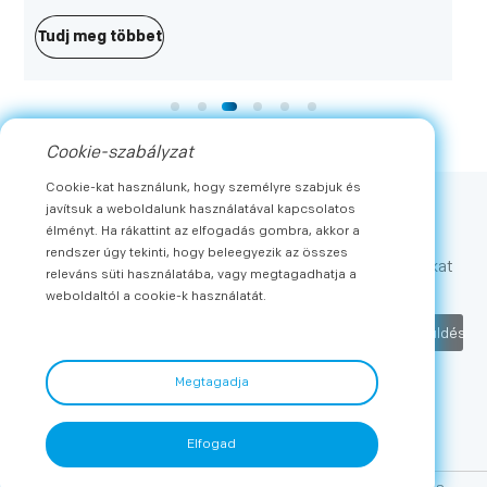
méretben kapható, akár 65 hüvelykig, támogatva a Dolby
Vision -t és a HDR10+-ot. További funkciók közé tartozik
Tudj meg többet
az integráció a különféle intelligens otthoni platformokkal,
az Apple AirPlay 2-vel és a beépített Dolby Atmos
hangszórókkal.
Cookie-szabályzat
Cookie-kat használunk, hogy személyre szabjuk és
javítsuk a weboldalunk használatával kapcsolatos
Iratkozz fel
élményt. Ha rákattint az elfogadás gombra, akkor a
rendszer úgy tekinti, hogy beleegyezik az összes
Szerezze meg a legfrissebb híreket és exkluzív ajánlatokat
releváns süti használatába, vagy megtagadhatja a
a METZ-től
weboldaltól a cookie-k használatát.
Beküldés
Megtagadja
Elfogad