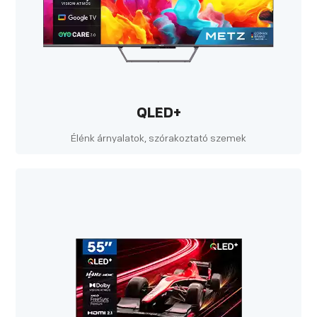
QLED+
Élénk árnyalatok, szórakoztató szemek