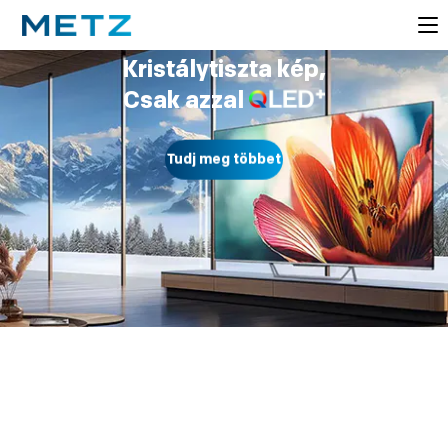
Kristálytiszta kép,
Csak azzal
Tudj meg többet