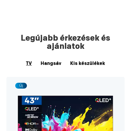
Legújabb érkezések és
ajánlatok
TV
Hangsáv
Kis készülékek
Új