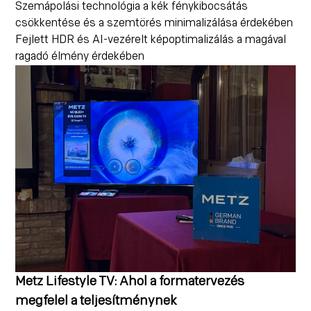
Szemápolási technológia a kék fénykibocsátás
csökkentése és a szemtörés minimalizálása érdekében
Fejlett HDR és AI-vezérelt képoptimalizálás a magával
ragadó élmény érdekében
Metz Lifestyle TV: Ahol a formatervezés
megfelel a teljesítménynek