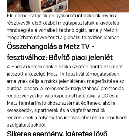
Élő demonstrációk és gyakorlati interakciók révén a
résztvevők első kézből megtapasztalták a kivételes
minőségi és élvonalbeli technológiát, amely Metz-t
megbízható névvé teszi a globális televíziós iparban.
Összehangolás a Metz TV -
fesztiválhoz: Bővítő piaci jelenlét
A Padova kereskedők éjszaka szintén döntő szerepet
játszott a közelgő Metz TV fesztivál támogatásában,
amelynek célja a márka jelenlétének megerősítése az
európai piacon. A kereskedők nagyszabású promóciós
rendezvényekkel való kapcsolattartásával a DG és a
Metz fenntartható ökoszisztémát építenek, ahol a
kereskedők, a partnerek és a végfelhasználók
részesülnek a folyamatos innovációból és a kiemelkedő
szolgáltatásokból.
Sikeres esemény, ígéretes jövő