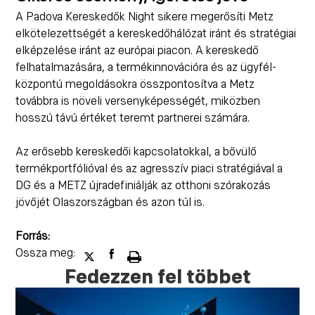
A Padova Kereskedők Night sikere megerősíti Metz
elkötelezettségét a kereskedőhálózat iránt és stratégiai
elképzelése iránt az európai piacon. A kereskedő
felhatalmazására, a termékinnovációra és az ügyfél-
központú megoldásokra összpontosítva a Metz
továbbra is növeli versenyképességét, miközben
hosszú távú értéket teremt partnerei számára.
Az erősebb kereskedői kapcsolatokkal, a bővülő
termékportfólióval és az agresszív piaci stratégiával a
DG és a METZ újradefiniálják az otthoni szórakozás
jövőjét Olaszországban és azon túl is.
Forrás:
Ossza meg:
Fedezzen fel többet