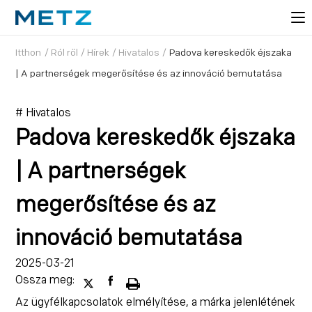
Itthon
/
Ról ről
/
Hírek
/
Hivatalos
/
Padova kereskedők éjszaka
| A partnerségek megerősítése és az innováció bemutatása
# Hivatalos
Padova kereskedők éjszaka
| A partnerségek
megerősítése és az
innováció bemutatása
2025-03-21
Ossza meg:
Az ügyfélkapcsolatok elmélyítése, a márka jelenlétének