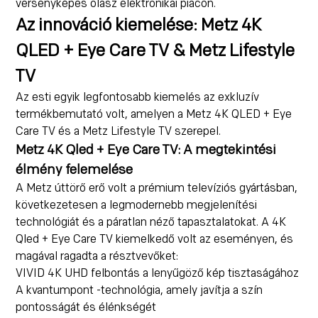
versenyképes olasz elektronikai piacon.
Az innováció kiemelése: Metz 4K
QLED + Eye Care TV & Metz Lifestyle
TV
Az esti egyik legfontosabb kiemelés az exkluzív
termékbemutató volt, amelyen a Metz 4K QLED + Eye
Care TV és a Metz Lifestyle TV szerepel.
Metz 4K Qled + Eye Care TV: A megtekintési
élmény felemelése
A Metz úttörő erő volt a prémium televíziós gyártásban,
következetesen a legmodernebb megjelenítési
technológiát és a páratlan néző tapasztalatokat. A
4K
Qled + Eye Care TV
kiemelkedő volt az eseményen, és
magával ragadta a résztvevőket:
VIVID 4K UHD felbontás a lenyűgöző kép tisztaságához
A kvantumpont -technológia, amely javítja a szín
pontosságát és élénkségét