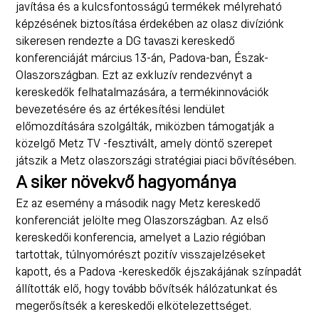
javítása és a kulcsfontosságú termékek mélyreható
képzésének biztosítása érdekében az olasz divíziónk
sikeresen rendezte a DG tavaszi kereskedő
konferenciáját március 13-án, Padova-ban, Észak-
Olaszországban. Ezt az exkluzív rendezvényt a
kereskedők felhatalmazására, a termékinnovációk
bevezetésére és az értékesítési lendület
előmozdítására szolgálták, miközben támogatják a
közelgő Metz TV -fesztivált, amely döntő szerepet
játszik a Metz olaszországi stratégiai piaci bővítésében.
A siker növekvő hagyománya
Ez az esemény a második nagy Metz kereskedő
konferenciát jelölte meg Olaszországban. Az első
kereskedői konferencia, amelyet a Lazio régióban
tartottak, túlnyomórészt pozitív visszajelzéseket
kapott, és a Padova -kereskedők éjszakájának színpadát
állították elő, hogy tovább bővítsék hálózatunkat és
megerősítsék a kereskedői elkötelezettséget.