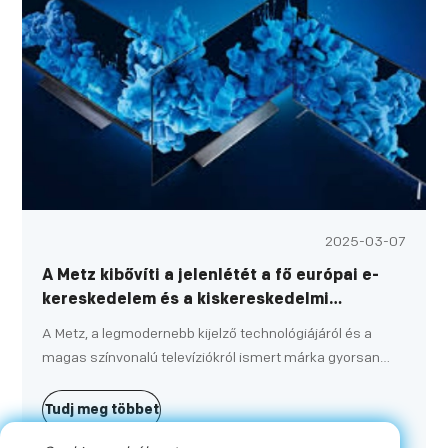
2025-03-07
A Metz kibővíti a jelenlétét a fő európai e-
kereskedelem és a kiskereskedelmi
csatornákon
A Metz, a legmodernebb kijelző technológiájáról és a
magas színvonalú televíziókról ismert márka gyorsan
bővíti lábnyomát Európában. A közelmúltban a Metz
sikeresen belépett több vezető e-kereskedelmi és
Tudj meg többet
kiskereskedelmi platformon, megerősítve pozícióját