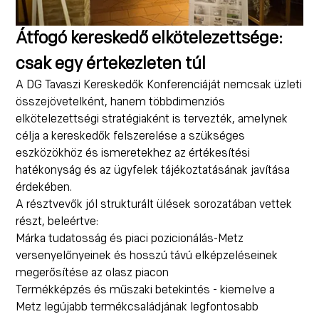
Átfogó kereskedő elkötelezettsége:
csak egy értekezleten túl
A DG Tavaszi Kereskedők Konferenciáját nemcsak üzleti
összejövetelként, hanem többdimenziós
elkötelezettségi stratégiaként is tervezték, amelynek
célja a kereskedők felszerelése a szükséges
eszközökhöz és ismeretekhez az értékesítési
hatékonyság és az ügyfelek tájékoztatásának javítása
érdekében.
A résztvevők jól strukturált ülések sorozatában vettek
részt, beleértve:
Márka tudatosság és piaci pozicionálás-Metz
versenyelőnyeinek és hosszú távú elképzeléseinek
megerősítése az olasz piacon
Termékképzés és műszaki betekintés - kiemelve a
Metz legújabb termékcsaládjának legfontosabb