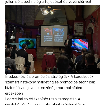
jellemzőit, technológiai fejlődését és vevői előnyeit
Értékesítési és promóciós stratégiák - A kereskedők
számára hatékony marketing és promóciós technikák
biztosítása a jövedelmezőség maximalizálása
érdekében
Logisztikai és értékesítés utáni támogatás-A
disztribúciós és az ügyfélszolgálati fejlesztések