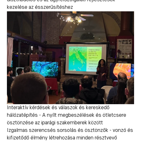
kezelése az ésszerűsítéshez
Interaktív kérdések és válaszok és kereskedő
hálózatépítés - A nyílt megbeszélések és ötletcsere
ösztönzése az iparági szakemberek között
Izgalmas szerencsés sorsolás és ösztönzők - vonzó és
kifizetődő élmény létrehozása minden résztvevő